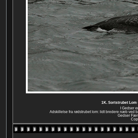
1K. Sortstrubet Lom 
I Gedser e
Adskillelse fra rødstrubet lom: lidt bredere næb ved b
Gedser Færg
Cop