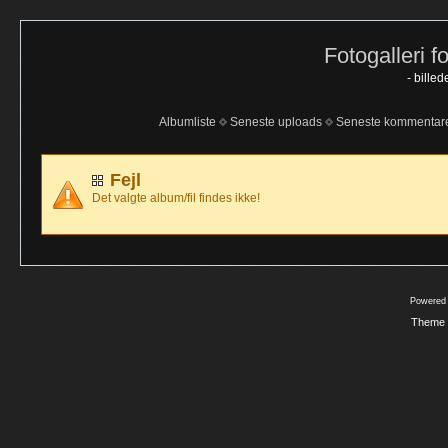
Fotogalleri f
- bille
Albumliste
Seneste uploads
Seneste kommentar
Fejl
Det valgte album/fil findes ikke!
Powered
Theme 