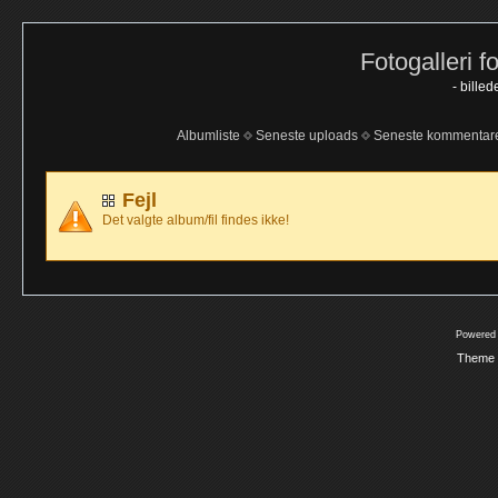
Fotogalleri f
- bille
Albumliste
Seneste uploads
Seneste kommentar
Fejl
Det valgte album/fil findes ikke!
Powered
Theme 