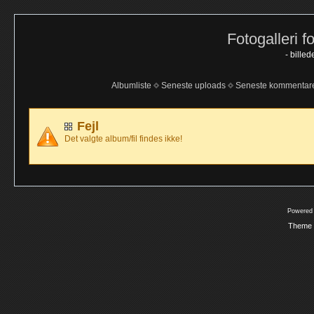
Fotogalleri f
- bille
Albumliste
Seneste uploads
Seneste kommentar
Fejl
Det valgte album/fil findes ikke!
Powered
Theme 