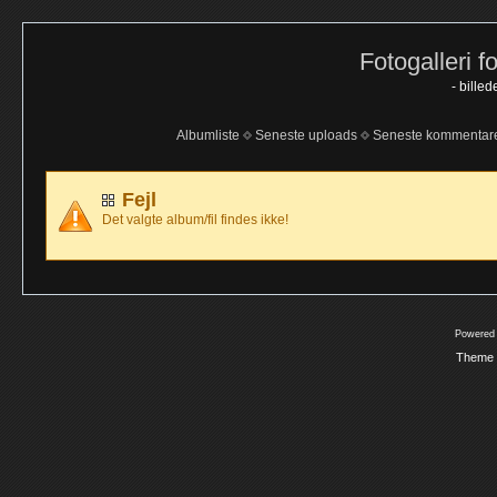
Fotogalleri f
- bille
Albumliste
Seneste uploads
Seneste kommentar
Fejl
Det valgte album/fil findes ikke!
Powered
Theme 