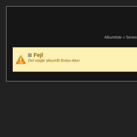
Albumliste
Senes
Fejl
Det valgte album/fil findes ikke!