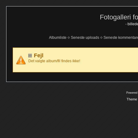
Fotogalleri f
- bille
Albumliste
Seneste uploads
Seneste kommentar
Fejl
Det valgte album/fil findes ikke!
Powered
Theme 