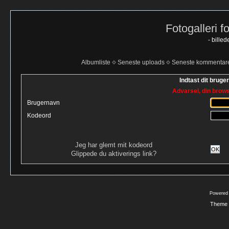
Fotogalleri f
- bille
Albumliste
Seneste uploads
Seneste kommentar
Indtast dit bruge
Advarsel, din brows
Brugernavn
Kodeord
Jeg har glemt mit kodeord
OK
Glippede du aktiverings link?
Powered
Theme 